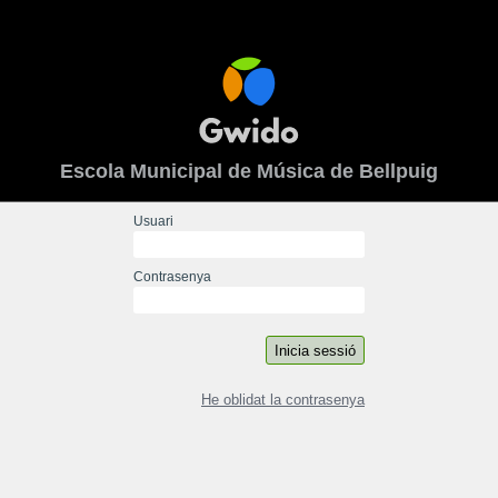
Escola Municipal de Música de Bellpuig
Usuari
Contrasenya
He oblidat la contrasenya